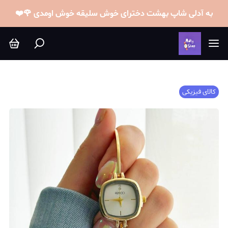
به آدلی شاپ بهشت دخترای خوش سلیقه خوش اومدی 🌹❤️
کالای فیزیکی