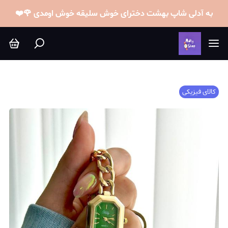
به آدلی شاپ بهشت دخترای خوش سلیقه خوش اومدی 🌹❤️
کالای فیزیکی