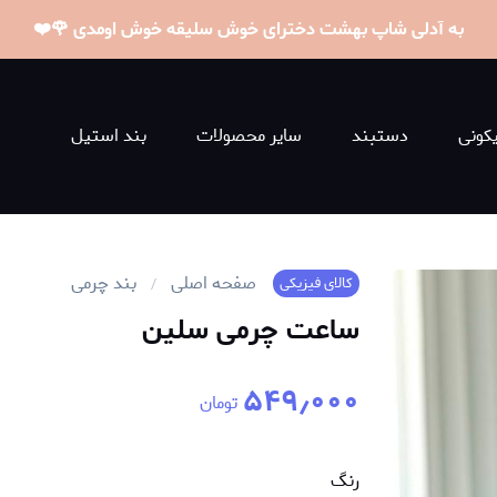
به آدلی شاپ بهشت دخترای خوش سلیقه خوش اومدی 🌹❤️
کونی
دستبند
سایر محصولات
بند استیل
صفحه اصلی
بند چرمی
کالای فیزیکی
ساعت چرمی سلین
۵۴۹٫۰۰۰
تومان
رنگ