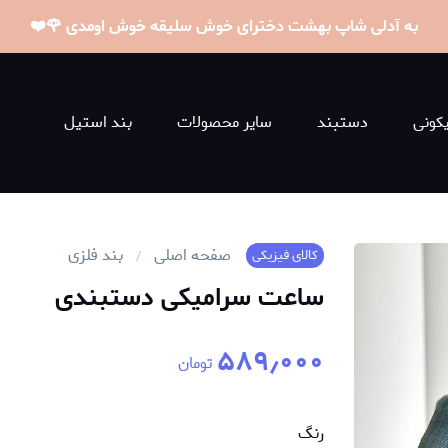
به آدلی شاپ بهشت دخترای خوش سلیقه خوش اومدی 🌹❤️
کونی
دستبند
سایر محصولات
بند استیل
صفحه اصلی
بند فلزی
کالای فیزیکی
ساعت سرامیکی دستبندی
۵۸۹٫۰۰۰
تومان
رنگ