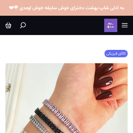
به آدلی شاپ بهشت دخترای خوش سلیقه خوش اومدی 🌹❤️
کالای فیزیکی