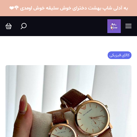
به آدلی شاپ بهشت دخترای خوش سلیقه خوش اومدی 🌹❤️
کالای فیزیکی