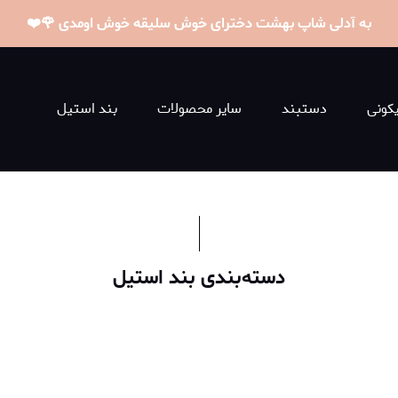
به آدلی شاپ بهشت دخترای خوش سلیقه خوش اومدی 🌹❤️
کونی
دستبند
سایر محصولات
بند استیل
دسته‌بندی بند استیل