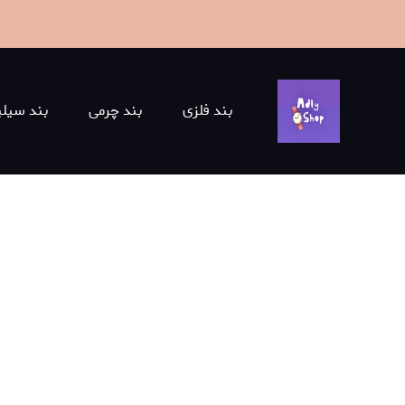
بند فلزی
بند چرمی
بند سیلی